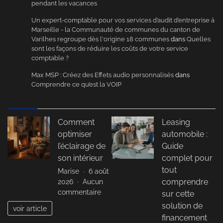
pendant les vacances
Un expert-comptable pour vos services d’audit d’entreprise à
Marseille - la Communauté de communes du canton de
Varilhes regroupe dès l'origine 18 communes
dans
Quelles
sont les façons de réduire les coûts de votre service
comptable ?
Max MSP : Créez des Effets audio personnalisés
dans
Comprendre ce qu’est la VOIP
Comment
Leasing
optimiser
automobile :
l’éclairage de
Guide
son intérieur
complet pour
tout
Marise
6 août
2026
Aucun
comprendre
sur
commentaire
sur cette
Comment
solution de
voir article
optimiser
financement
l’éclairage