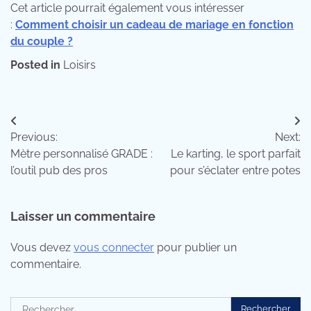
Cet article pourrait également vous intéresser
:
Comment choisir un cadeau de mariage en fonction
du couple ?
Posted in
Loisirs
Navigation
Previous:
Next:
de
Mètre personnalisé GRADE :
Le karting, le sport parfait
l’article
l’outil pub des pros
pour s’éclater entre potes
Laisser un commentaire
Vous devez
vous connecter
pour publier un
commentaire.
Rechercher :