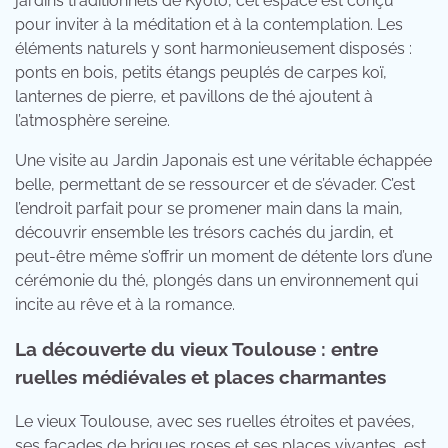
jardins traditionnels de Kyoto, cet espace est conçu
pour inviter à la méditation et à la contemplation. Les
éléments naturels y sont harmonieusement disposés :
ponts en bois, petits étangs peuplés de carpes koï,
lanternes de pierre, et pavillons de thé ajoutent à
l’atmosphère sereine.
Une visite au Jardin Japonais est une véritable échappée
belle, permettant de se ressourcer et de s’évader. C’est
l’endroit parfait pour se promener main dans la main,
découvrir ensemble les trésors cachés du jardin, et
peut-être même s’offrir un moment de détente lors d’une
cérémonie du thé, plongés dans un environnement qui
incite au rêve et à la romance.
La découverte du vieux Toulouse : entre
ruelles médiévales et places charmantes
Le vieux Toulouse, avec ses ruelles étroites et pavées,
ses façades de briques roses et ses places vivantes, est