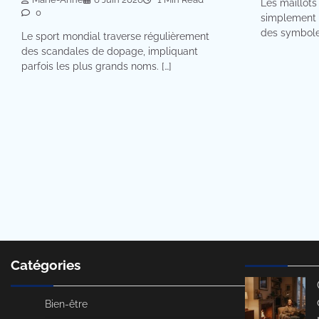
Les maillots
0
simplement 
des symbole
Le sport mondial traverse régulièrement
des scandales de dopage, impliquant
parfois les plus grands noms. […]
Catégories
Bien-être