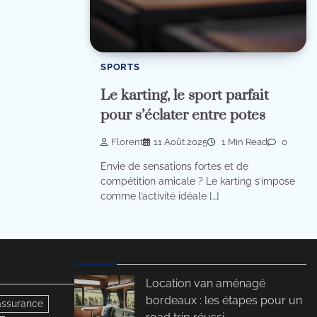
SPORTS
Le karting, le sport parfait
pour s’éclater entre potes
Florent
11 Août 2025
1 Min Read
0
Envie de sensations fortes et de
compétition amicale ? Le karting s’impose
comme l’activité idéale […]
Location van aménagé
bordeaux : les étapes pour un
assurance