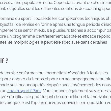
rvés à une population riche. Cependant, avant de choisir so
ment, et quelles sont les différentes solutions de coaching sport
e domaine du sport. Il possède les compétences techniques et
jectifs : de remise en forme après une longue période d’inact
plement se sentir mieux. Il a plusieurs tâches à accomplir d
labore un programme d’entraînement adapté et efficace répond
utes les morphologies. Il peut être spécialisé dans certaines
f ?
 de remise en forme vous permettant d’accéder à toutes les
micile pour gagner du temps et pour un accompagnement au pl
 méthode s’est beaucoup développée avec l’avènement des nouv
à un
coach sportif Paris
. Vous pouvez également suivre des 
é son efficacité pour l’esprit de compétition et la motivation,
e voir quelle est l’option qui vous convient le mieux, selon v