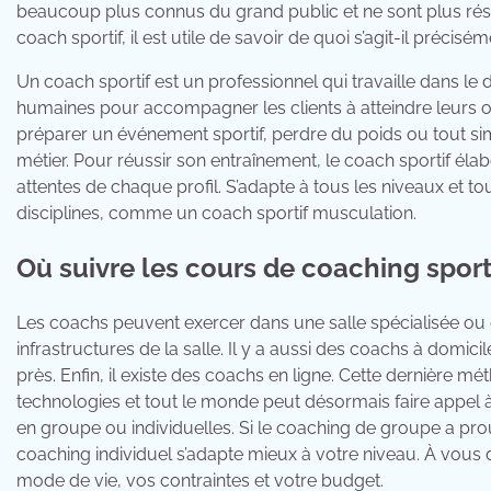
beaucoup plus connus du grand public et ne sont plus rése
coach sportif, il est utile de savoir de quoi s’agit-il précisé
Un coach sportif est un professionnel qui travaille dans l
humaines pour accompagner les clients à atteindre leurs ob
préparer un événement sportif, perdre du poids ou tout sim
métier. Pour réussir son entraînement, le coach sportif é
attentes de chaque profil. S’adapte à tous les niveaux et to
disciplines, comme un coach sportif musculation.
Où suivre les cours de coaching sporti
Les coachs peuvent exercer dans une salle spécialisée ou
infrastructures de la salle. Il y a aussi des coachs à do
près. Enfin, il existe des coachs en ligne. Cette dernière
technologies et tout le monde peut désormais faire appel 
en groupe ou individuelles. Si le coaching de groupe a prouv
coaching individuel s’adapte mieux à votre niveau. À vous d
mode de vie, vos contraintes et votre budget.