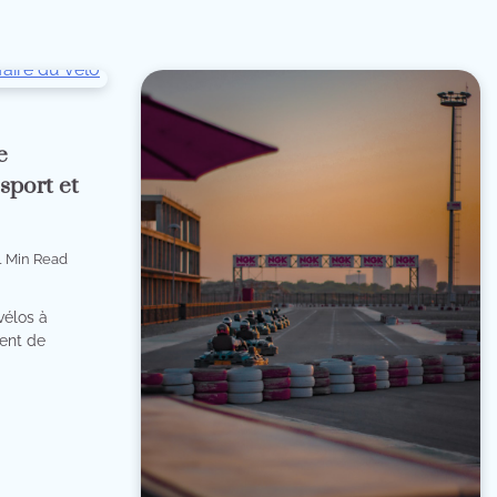
e
 sport et
 Min Read
vélos à
sent de