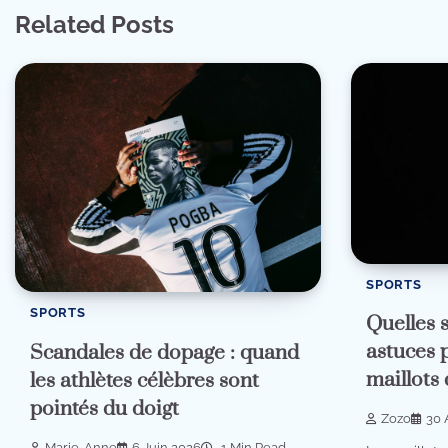
Related Posts
SPORTS
SPORTS
Quelles s
astuces 
Scandales de dopage : quand
maillots
les athlètes célèbres sont
pointés du doigt
Zozo
30 
Marie-Anne
6 Juin 2026
1 Min Read