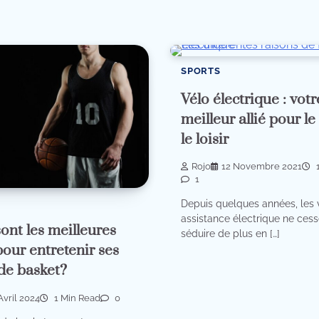
SPORTS
Vélo électrique : votr
meilleur allié pour le
le loisir
Rojo
12 Novembre 2021
1
1
Depuis quelques années, les 
assistance électrique ne ces
ont les meilleures
séduire de plus en […]
pour entretenir ses
 de basket?
Avril 2024
1 Min Read
0