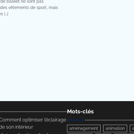
 de basket ne sont pas
des vêtements de sport, mais
s […]
Mots-clés
Comment optimiser l’éclairage
de son intérieur
aménagement
animation