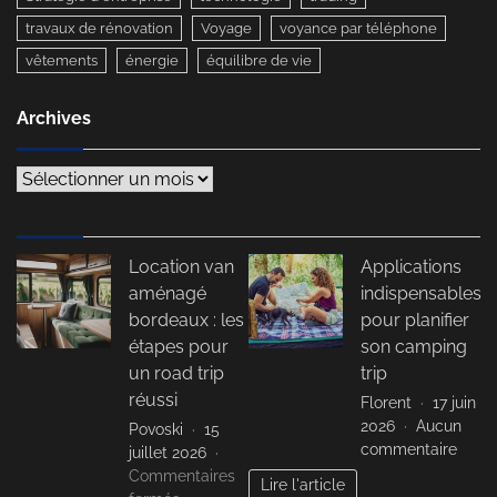
travaux de rénovation
Voyage
voyance par téléphone
vêtements
énergie
équilibre de vie
Archives
Archives
Location van
Applications
aménagé
indispensables
bordeaux : les
pour planifier
étapes pour
son camping
un road trip
trip
réussi
Florent
17 juin
2026
Aucun
Povoski
15
sur
commentaire
juillet 2026
Appli
Commentaires
Lire l'article
indis