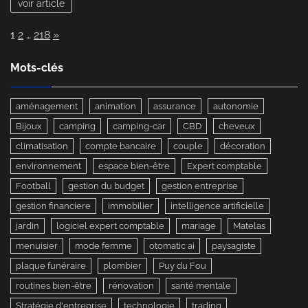
voir article
taxi
:
Page:
Next
1
2
…
218
»
comment
éviter
de
Mots-clés
payer
trop
aménagement
animation
assurance
autonomie
cher
?
Bijoux
camping
camping-car
CBD
cheveux
climatisation
compte bancaire
couple
décoration
environnement
espace bien-être
Expert comptable
Football
gestion du budget
gestion entreprise
gestion financiere
immobilier
intelligence artificielle
jardin
logiciel expert comptable
mariage
Matelas
menuisier
mode femme
otomatic ai
paysagiste
plaque funéraire
plombier
Puy du Fou
routines bien-être
rénovation
santé mentale
Stratégie d'entreprise
technologie
trading