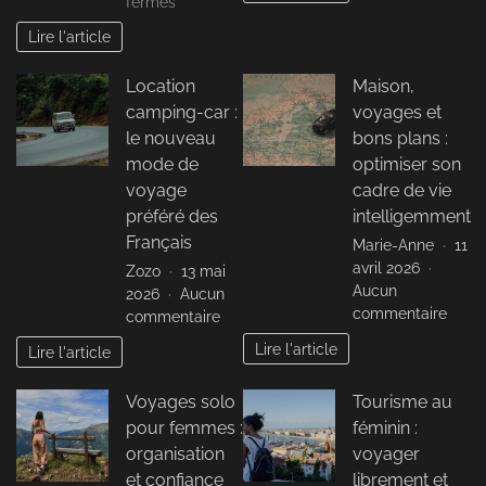
sur
fermés
pour
Location
Lire l'article
planif
van
son
aménagé
Location
Maison,
camp
bordeaux
trip
camping-car :
voyages et
:
les
le nouveau
bons plans :
étapes
mode de
optimiser son
pour
voyage
cadre de vie
un
préféré des
intelligemment
road
Français
Marie-Anne
11
trip
avril 2026
Zozo
13 mai
réussi
Aucun
2026
Aucun
sur
commentaire
sur
commentaire
Maiso
Location
Lire l'article
Lire l'article
voya
camping-
et
car
Voyages solo
Tourisme au
bons
:
plans
pour femmes :
féminin :
le
:
nouveau
organisation
voyager
optim
mode
et confiance
librement et