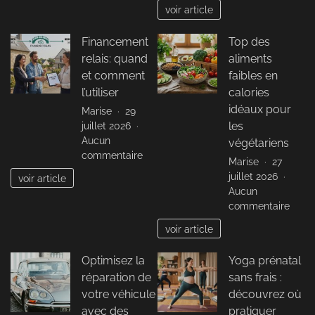
Leasi
voir article
autom
:
Financement
Top des
Guid
relais: quand
aliments
comp
pour
et comment
faibles en
tout
l’utiliser
calories
comp
idéaux pour
Marise
29
sur
juillet 2026
les
cette
Aucun
végétariens
solut
sur
commentaire
Marise
27
de
Financement
juillet 2026
finan
voir article
relais:
Aucun
quand
sur
commentaire
et
Top
comment
voir article
des
l’utiliser
alime
Optimisez la
Yoga prénatal
faibl
réparation de
sans frais :
en
calor
votre véhicule
découvrez où
idéau
avec des
pratiquer