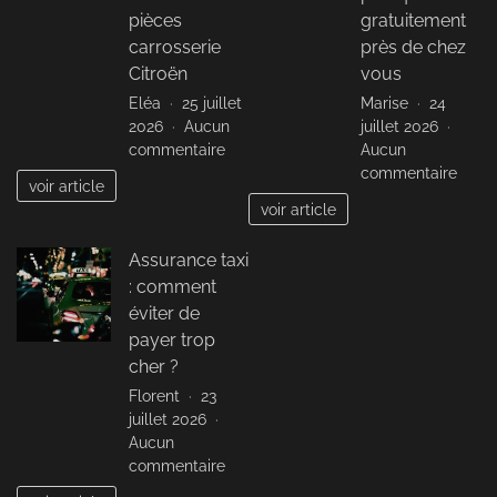
pour
pièces
gratuitement
les
carrosserie
près de chez
végét
Citroën
vous
Eléa
25 juillet
Marise
24
2026
Aucun
juillet 2026
sur
commentaire
Aucun
Optimisez
sur
commentaire
voir article
la
Yoga
voir article
réparation
préna
de
sans
Assurance taxi
votre
frais
: comment
véhicule
:
avec
déco
éviter de
des
où
payer trop
pièces
prati
cher ?
carrosserie
gratu
Florent
23
Citroën
près
juillet 2026
de
Aucun
chez
sur
commentaire
vous
Assurance