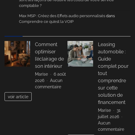
comptable ?
Max MSP : Créez des Effets audio personnalisés
dans
Comprendre ce qu’est la VOIP
Comment
Leasing
optimiser
automobile :
l’éclairage de
Guide
son intérieur
complet pour
tout
Marise
6 août
2026
Aucun
comprendre
sur
commentaire
sur cette
Comment
solution de
voir article
optimiser
financement
l’éclairage
Marise
31
de
juillet 2026
son
Aucun
intérieur
sur
commentaire