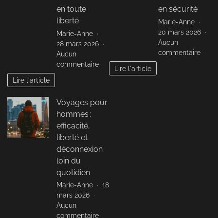
son
de
en toute
en sécurité
cadr
voyage
liberté
Marie-Anne
de
préféré
20 mars 2026
Marie-Anne
vie
des
Aucun
28 mars 2026
intel
Français
sur
commentaire
Aucun
Touri
sur
commentaire
Lire l'article
au
Voyages
Lire l'article
fémin
solo
:
pour
Voyages pour
voya
femmes
libre
hommes :
:
et
organisation
efficacité,
en
et
liberté et
sécur
confiance
déconnexion
en
loin du
toute
quotidien
liberté
Marie-Anne
18
mars 2026
Aucun
sur
commentaire