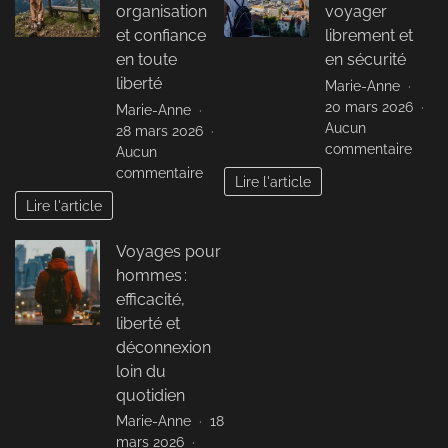
:
nouveau
organisation
voyager
optim
mode
et confiance
librement et
son
de
en toute
en sécurité
cadr
voyage
liberté
Marie-Anne
de
préféré
20 mars 2026
Marie-Anne
vie
des
Aucun
28 mars 2026
intel
Français
sur
commentaire
Aucun
Touri
sur
commentaire
Lire l'article
au
Voyages
Lire l'article
fémin
solo
:
pour
Voyages pour
voya
femmes
libre
hommes :
:
et
organisation
efficacité,
en
et
liberté et
sécur
confiance
déconnexion
en
loin du
toute
quotidien
liberté
Marie-Anne
18
mars 2026