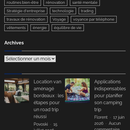
routines bien-être
rénovation
santé mentale
Stratégie d'entreprise
technologie
trading
travaux de rénovation
Voyage
voyance par téléphone
vêtements
énergie
équilibre de vie
Archives
Archives
Location van
Applications
aménagé
indispensables
bordeaux : les
pour planifier
étapes pour
son camping
un road trip
trip
réussi
Florent
17 juin
2026
Aucun
Povoski
15
sur
commentaire