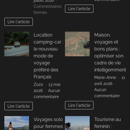
juillet 2026
Appli
Commentaires
Lire l'article
indis
sur
fermés
pour
Location
Lire l'article
planif
van
son
aménagé
Location
Maison,
camp
bordeaux
trip
camping-car :
voyages et
:
les
le nouveau
bons plans :
étapes
mode de
optimiser son
pour
voyage
cadre de vie
un
préféré des
intelligemment
road
Français
Marie-Anne
11
trip
avril 2026
Zozo
13 mai
réussi
Aucun
2026
Aucun
sur
commentaire
sur
commentaire
Maiso
Location
Lire l'article
Lire l'article
voya
camping-
et
car
Voyages solo
Tourisme au
bons
:
plans
pour femmes :
féminin :
le