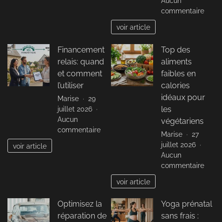
Aucun
intérieur
sur
commentaire
Leasi
voir article
autom
:
Financement
Top des
Guid
relais: quand
aliments
comp
pour
et comment
faibles en
tout
l’utiliser
calories
comp
idéaux pour
Marise
29
sur
juillet 2026
les
cette
Aucun
végétariens
solut
sur
commentaire
Marise
27
de
Financement
juillet 2026
finan
voir article
relais:
Aucun
quand
sur
commentaire
et
Top
comment
voir article
des
l’utiliser
alime
Optimisez la
Yoga prénatal
faibl
réparation de
sans frais :
en