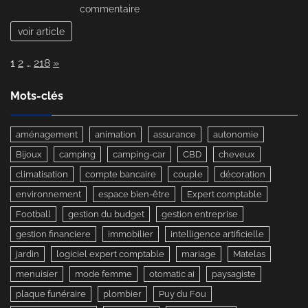
sur
commentaire
vous
Assurance
voir article
taxi
:
Page:
Next
1
2
…
218
»
comment
éviter
de
Mots-clés
payer
trop
aménagement
animation
assurance
autonomie
cher
?
Bijoux
camping
camping-car
CBD
cheveux
climatisation
compte bancaire
couple
décoration
environnement
espace bien-être
Expert comptable
Football
gestion du budget
gestion entreprise
gestion financiere
immobilier
intelligence artificielle
jardin
logiciel expert comptable
mariage
Matelas
menuisier
mode femme
otomatic ai
paysagiste
plaque funéraire
plombier
Puy du Fou