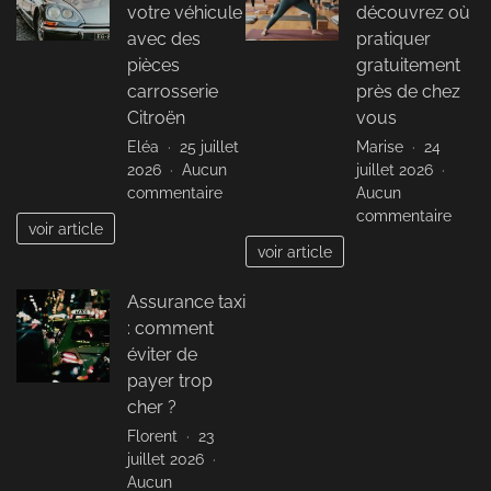
calor
votre véhicule
découvrez où
idéau
avec des
pratiquer
pour
pièces
gratuitement
les
carrosserie
près de chez
végét
Citroën
vous
Eléa
25 juillet
Marise
24
2026
Aucun
juillet 2026
sur
commentaire
Aucun
Optimisez
sur
commentaire
voir article
la
Yoga
voir article
réparation
préna
de
sans
Assurance taxi
votre
frais
: comment
véhicule
:
avec
déco
éviter de
des
où
payer trop
pièces
prati
cher ?
carrosserie
gratu
Florent
23
Citroën
près
juillet 2026
de
Aucun
chez