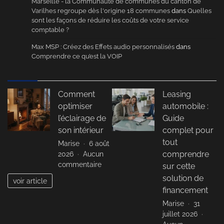
Marseille - la Communauté de communes du canton de
Varilhes regroupe dès l'origine 18 communes
dans
Quelles
sont les façons de réduire les coûts de votre service
comptable ?
Max MSP : Créez des Effets audio personnalisés
dans
Comprendre ce qu’est la VOIP
Comment
Leasing
optimiser
automobile :
l’éclairage de
Guide
son intérieur
complet pour
tout
Marise
6 août
2026
Aucun
comprendre
sur
commentaire
sur cette
Comment
solution de
voir article
optimiser
financement
l’éclairage
Marise
31
de
juillet 2026
son