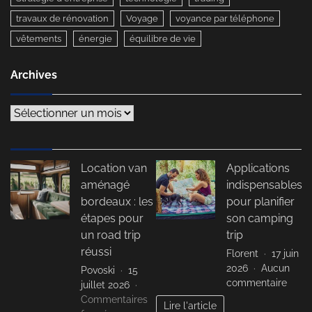
travaux de rénovation
Voyage
voyance par téléphone
vêtements
énergie
équilibre de vie
Archives
Archives
Location van
Applications
aménagé
indispensables
bordeaux : les
pour planifier
étapes pour
son camping
un road trip
trip
réussi
Florent
17 juin
2026
Aucun
Povoski
15
sur
commentaire
juillet 2026
Appli
Commentaires
Lire l'article
indis