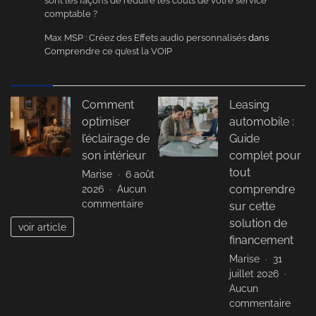
sont les façons de réduire les coûts de votre service
comptable ?
Max MSP : Créez des Effets audio personnalisés
dans
Comprendre ce qu’est la VOIP
Comment
Leasing
optimiser
automobile :
l’éclairage de
Guide
son intérieur
complet pour
tout
Marise
6 août
2026
Aucun
comprendre
sur
commentaire
sur cette
Comment
solution de
voir article
optimiser
financement
l’éclairage
Marise
31
de
juillet 2026
son
Aucun
intérieur
sur
commentaire