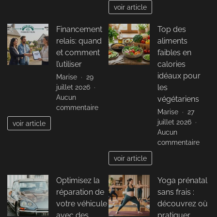
Leasi
voir article
autom
:
Financement
Top des
Guid
relais: quand
aliments
comp
pour
et comment
faibles en
tout
l’utiliser
calories
comp
idéaux pour
Marise
29
sur
juillet 2026
les
cette
Aucun
végétariens
solut
sur
commentaire
Marise
27
de
Financement
juillet 2026
finan
voir article
relais:
Aucun
quand
sur
commentaire
et
Top
comment
voir article
des
l’utiliser
alime
Optimisez la
Yoga prénatal
faibl
réparation de
sans frais :
en
calor
votre véhicule
découvrez où
idéau
avec des
pratiquer