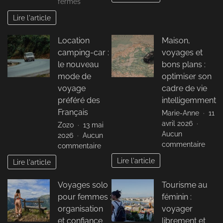
sur
fermés
pour
Location
Lire l'article
planif
van
son
aménagé
Location
Maison,
camp
bordeaux
trip
camping-car :
voyages et
:
les
le nouveau
bons plans :
étapes
mode de
optimiser son
pour
voyage
cadre de vie
un
préféré des
intelligemment
road
Français
Marie-Anne
11
trip
avril 2026
Zozo
13 mai
réussi
Aucun
2026
Aucun
sur
commentaire
sur
commentaire
Maiso
Location
Lire l'article
Lire l'article
voya
camping-
et
car
Voyages solo
Tourisme au
bons
:
plans
pour femmes :
féminin :
le
:
nouveau
organisation
voyager
optim
mode
et confiance
librement et