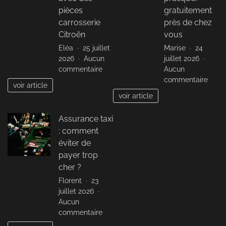
pour
pièces
gratuitement
les
carrosserie
près de chez
végét
Citroën
vous
Eléa
25 juillet
Marise
24
2026
Aucun
juillet 2026
sur
commentaire
Aucun
Optimisez
sur
commentaire
voir article
la
Yoga
voir article
réparation
préna
de
sans
Assurance taxi
votre
frais
: comment
véhicule
:
avec
déco
éviter de
des
où
payer trop
pièces
prati
cher ?
carrosserie
gratu
Florent
23
Citroën
près
juillet 2026
de
Aucun
chez
sur
commentaire
vous
Assurance