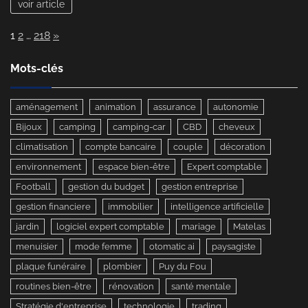
voir article
taxi
:
Page:
Next
1
2
…
218
»
comment
éviter
de
Mots-clés
payer
trop
aménagement
animation
assurance
autonomie
cher
?
Bijoux
camping
camping-car
CBD
cheveux
climatisation
compte bancaire
couple
décoration
environnement
espace bien-être
Expert comptable
Football
gestion du budget
gestion entreprise
gestion financiere
immobilier
intelligence artificielle
jardin
logiciel expert comptable
mariage
Matelas
menuisier
mode femme
otomatic ai
paysagiste
plaque funéraire
plombier
Puy du Fou
routines bien-être
rénovation
santé mentale
Stratégie d'entreprise
technologie
trading