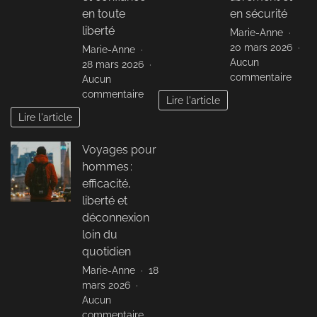
son
de
en toute
en sécurité
cadr
voyage
liberté
Marie-Anne
de
préféré
20 mars 2026
Marie-Anne
vie
des
Aucun
28 mars 2026
intel
Français
sur
commentaire
Aucun
Touri
sur
commentaire
Lire l'article
au
Voyages
Lire l'article
fémin
solo
:
pour
Voyages pour
voya
femmes
libre
hommes :
:
et
organisation
efficacité,
en
et
liberté et
sécur
confiance
déconnexion
en
loin du
toute
quotidien
liberté
Marie-Anne
18
mars 2026
Aucun
sur
commentaire